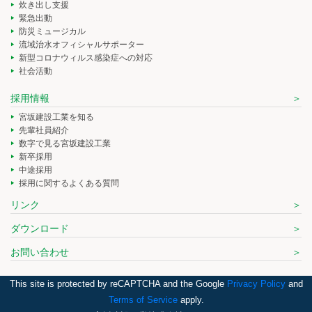
炊き出し支援
緊急出動
防災ミュージカル
流域治水オフィシャルサポーター
新型コロナウィルス感染症への対応
社会活動
採用情報
宮坂建設工業を知る
先輩社員紹介
数字で見る宮坂建設工業
新卒採用
中途採用
採用に関するよくある質問
リンク
ダウンロード
お問い合わせ
This site is protected by reCAPTCHA and the Google
Privacy Policy
and
Terms of Service
apply.