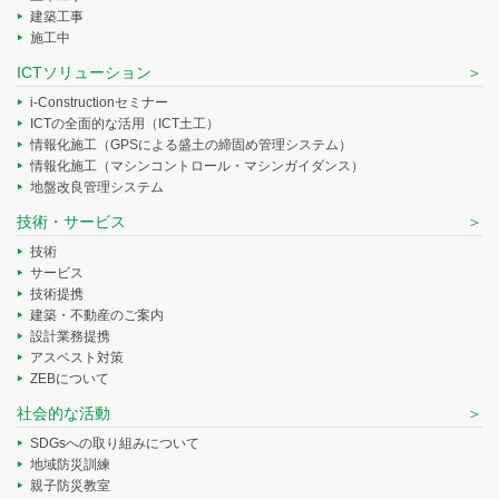
建築工事
施工中
ICTソリューション
i-Constructionセミナー
ICTの全面的な活用（ICT土工）
情報化施工（GPSによる盛土の締固め管理システム）
情報化施工（マシンコントロール・マシンガイダンス）
地盤改良管理システム
技術・サービス
技術
サービス
技術提携
建築・不動産のご案内
設計業務提携
アスベスト対策
ZEBについて
社会的な活動
SDGsへの取り組みについて
地域防災訓練
親子防災教室