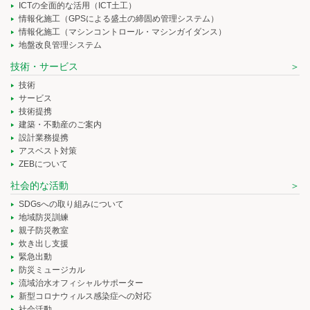
ICTの全面的な活用（ICT土工）
情報化施工（GPSによる盛土の締固め管理システム）
情報化施工（マシンコントロール・マシンガイダンス）
地盤改良管理システム
技術・サービス
技術
サービス
技術提携
建築・不動産のご案内
設計業務提携
アスベスト対策
ZEBについて
社会的な活動
SDGsへの取り組みについて
地域防災訓練
親子防災教室
炊き出し支援
緊急出動
防災ミュージカル
流域治水オフィシャルサポーター
新型コロナウィルス感染症への対応
社会活動