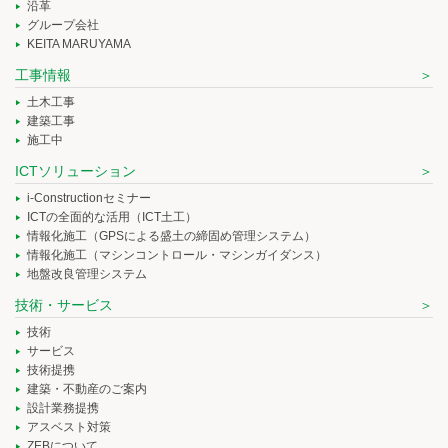
沿革
グループ会社
KEITA MARUYAMA
工事情報
土木工事
建築工事
施工中
ICTソリューション
i-Constructionセミナー
ICTの全面的な活用（ICT土工）
情報化施工（GPSによる盛土の締固め管理システム）
情報化施工（マシンコントロール・マシンガイダンス）
地盤改良管理システム
技術・サービス
技術
サービス
技術提携
建築・不動産のご案内
設計業務提携
アスベスト対策
ZEBについて