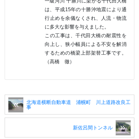
一級河川 十勝川に架かる千代田大橋
は、平成15年の十勝沖地震により通
行止めを余儀なくされ、人流・物流
に多大な影響を与えました。
この工事は、千代田大橋の耐震性を
向上し、狭小幅員による不安を解消
するための橋梁上部架替工事です。
（高橋 徹）
北海道横断自動車道 浦幌町 川上道路改良工
事
新佐呂間トンネル