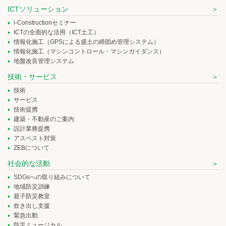
ICTソリューション
i-Constructionセミナー
ICTの全面的な活用（ICT土工）
情報化施工（GPSによる盛土の締固め管理システム）
情報化施工（マシンコントロール・マシンガイダンス）
地盤改良管理システム
技術・サービス
技術
サービス
技術提携
建築・不動産のご案内
設計業務提携
アスベスト対策
ZEBについて
社会的な活動
SDGsへの取り組みについて
地域防災訓練
親子防災教室
炊き出し支援
緊急出動
防災ミュージカル