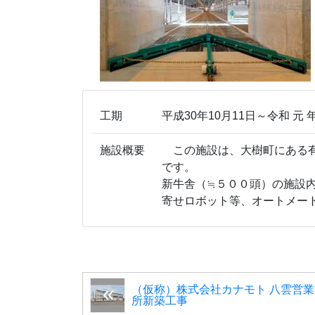
工期
平成30年10月11日～令和 元 年
施設概要
この施設は、大樹町にある有
です。
新牛舎（≒５００頭）の施設
寄せロボット等、オートメー
（仮称）株式会社カナモト 八雲営業
所新築工事