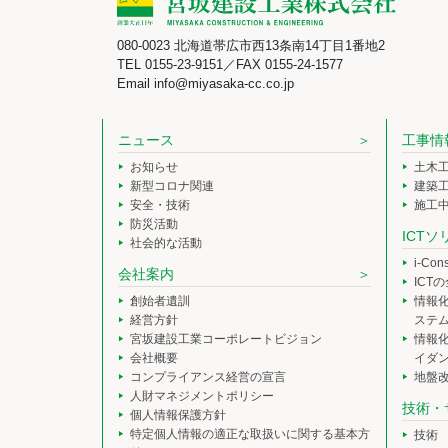
080-0023 北海道帯広市西13条南14丁目1番地2
TEL 0155-23-9151／FAX 0155-24-1577
Email info@miyasaka-cc.co.jp
ニュース
工事情
お知らせ
土木
新型コロナ関連
建築
安全・技術
施工
防災活動
ICT
社会的な活動
i-Co
会社案内
ICT
創始者遺訓
情報
経営方針
ステ
宮坂建設工業コーポレートビジョン
情報
会社概要
イダ
コンプライアンス経営の宣言
地盤
人財マネジメントポリシー
技術・
個人情報保護方針
特定個人情報の適正な取扱いに関する基本方
技術