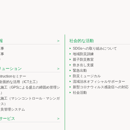
報
社会的な活動
工事
SDGsへの取り組みについて
工事
地域防災訓練
中
親子防災教室
炊き出し支援
ソリューション
緊急出動
防災ミュージカル
nstructionセミナー
流域治水オフィシャルサポーター
の全面的な活用（ICT土工）
新型コロナウィルス感染症への対応
化施工（GPSによる盛土の締固め管理シ
社会活動
ム）
化施工（マシンコントロール・マシンガ
ンス）
改良管理システム
サービス