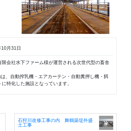
10月31日
限会社水下ファーム様が運営される次世代型の畜舎
内は、自動搾乳機・エアカーテン・自動糞押し機・餌
トに特化した施設となっています。
石狩川改修工事の内 舞鶴築堤外盛
土工事