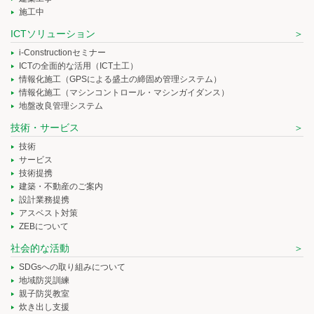
施工中
ICTソリューション
i-Constructionセミナー
ICTの全面的な活用（ICT土工）
情報化施工（GPSによる盛土の締固め管理システム）
情報化施工（マシンコントロール・マシンガイダンス）
地盤改良管理システム
技術・サービス
技術
サービス
技術提携
建築・不動産のご案内
設計業務提携
アスベスト対策
ZEBについて
社会的な活動
SDGsへの取り組みについて
地域防災訓練
親子防災教室
炊き出し支援