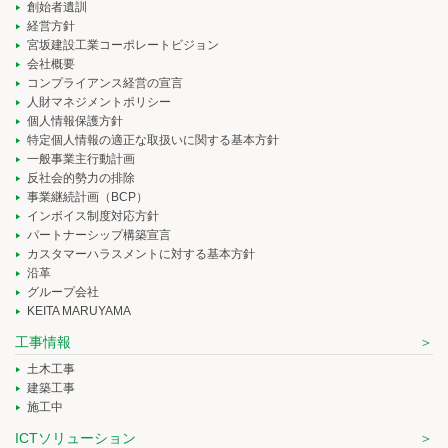
創始者遺訓
経営方針
宮坂建設工業コーポレートビジョン
会社概要
コンプライアンス経営の宣言
人財マネジメントポリシー
個人情報保護方針
特定個人情報の適正な取扱いに関する基本方針
一般事業主行動計画
反社会的勢力の排除
事業継続計画（BCP）
インボイス制度対応方針
パートナーシップ構築宣言
カスタマーハラスメントに対する基本方針
沿革
グループ会社
KEITA MARUYAMA
工事情報
土木工事
建築工事
施工中
ICTソリューション