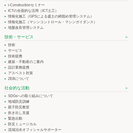
i-Constructionセミナー
ICTの全面的な活用（ICT土工）
情報化施工（GPSによる盛土の締固め管理システム）
情報化施工（マシンコントロール・マシンガイダンス）
地盤改良管理システム
技術・サービス
技術
サービス
技術提携
建築・不動産のご案内
設計業務提携
アスベスト対策
ZEBについて
社会的な活動
SDGsへの取り組みについて
地域防災訓練
親子防災教室
炊き出し支援
緊急出動
防災ミュージカル
流域治水オフィシャルサポーター