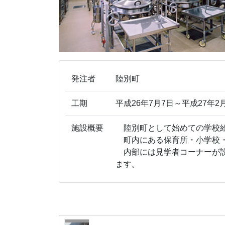
発注者
陸別町
工期
平成26年7月7日～平成27年2
施設概要
陸別町として始めての学校給
町内にある保育所・小学校・
内部には見学者コーナーが設
ます。