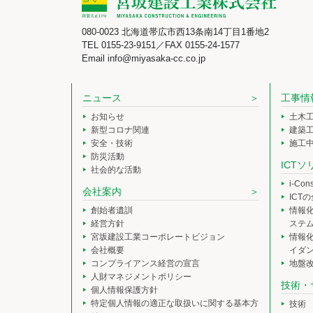
080-0023 北海道帯広市西13条南14丁目1番地2
TEL 0155-23-9151／FAX 0155-24-1577
Email info@miyasaka-cc.co.jp
ニュース
工事情
お知らせ
土木
新型コロナ関連
建築
安全・技術
施工
防災活動
ICT
社会的な活動
i-Co
会社案内
ICT
創始者遺訓
情報
経営方針
ステ
宮坂建設工業コーポレートビジョン
情報
会社概要
イダ
コンプライアンス経営の宣言
地盤
人財マネジメントポリシー
技術・
個人情報保護方針
特定個人情報の適正な取扱いに関する基本方
技術