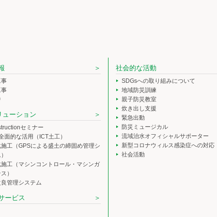
報
社会的な活動
工事
SDGsへの取り組みについて
工事
地域防災訓練
中
親子防災教室
炊き出し支援
ソリューション
緊急出動
防災ミュージカル
nstructionセミナー
流域治水オフィシャルサポーター
の全面的な活用（ICT土工）
新型コロナウィルス感染症への対応
化施工（GPSによる盛土の締固め管理シ
社会活動
ム）
化施工（マシンコントロール・マシンガ
ンス）
改良管理システム
サービス