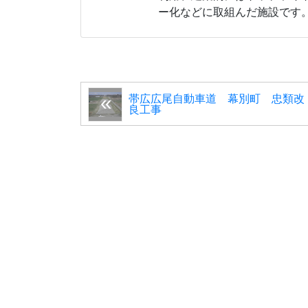
ー化などに取組んだ施設です
帯広広尾自動車道 幕別町 忠類改
良工事