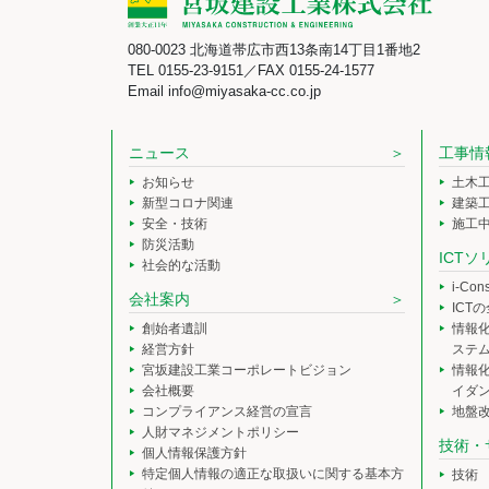
080-0023 北海道帯広市西13条南14丁目1番地2
TEL 0155-23-9151／FAX 0155-24-1577
Email info@miyasaka-cc.co.jp
ニュース
工事情
お知らせ
土木
新型コロナ関連
建築
安全・技術
施工
防災活動
ICT
社会的な活動
i-Co
会社案内
ICT
創始者遺訓
情報
経営方針
ステ
宮坂建設工業コーポレートビジョン
情報
会社概要
イダ
コンプライアンス経営の宣言
地盤
人財マネジメントポリシー
技術・
個人情報保護方針
特定個人情報の適正な取扱いに関する基本方
技術