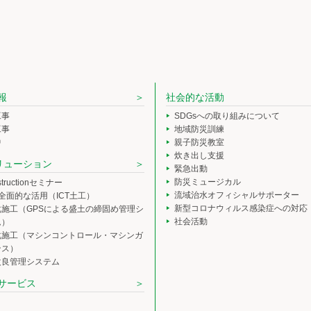
報
社会的な活動
工事
SDGsへの取り組みについて
工事
地域防災訓練
中
親子防災教室
炊き出し支援
ソリューション
緊急出動
防災ミュージカル
nstructionセミナー
流域治水オフィシャルサポーター
の全面的な活用（ICT土工）
新型コロナウィルス感染症への対応
化施工（GPSによる盛土の締固め管理シ
社会活動
ム）
化施工（マシンコントロール・マシンガ
ンス）
改良管理システム
サービス