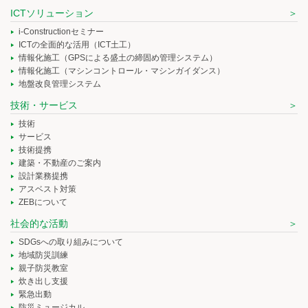
ICTソリューション
i-Constructionセミナー
ICTの全面的な活用（ICT土工）
情報化施工（GPSによる盛土の締固め管理システム）
情報化施工（マシンコントロール・マシンガイダンス）
地盤改良管理システム
技術・サービス
技術
サービス
技術提携
建築・不動産のご案内
設計業務提携
アスベスト対策
ZEBについて
社会的な活動
SDGsへの取り組みについて
地域防災訓練
親子防災教室
炊き出し支援
緊急出動
防災ミュージカル