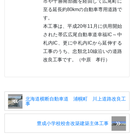
市や十勝南部圏を経由して広尾町に
至る延長約80kmの自動車専用道路で
す。
本工事は、平成20年11月に供用開始
された帯広広尾自動車道幸福IC～中
札内IC、更に中札内ICから延伸する
工事のうち、忠類北10線沿いの道路
改良工事です。（中原 孝行）
北海道横断自動車道 浦幌町 川上道路改良工
事
豊成小学校校舎改築建築主体工事