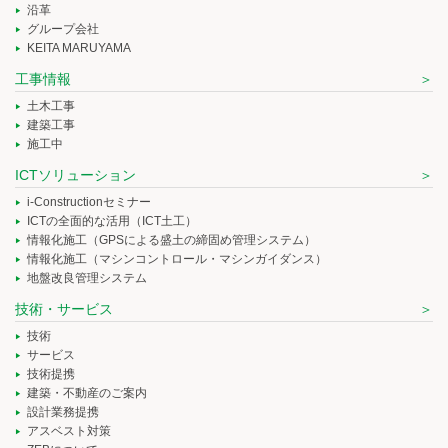
沿革
グループ会社
KEITA MARUYAMA
工事情報
土木工事
建築工事
施工中
ICTソリューション
i-Constructionセミナー
ICTの全面的な活用（ICT土工）
情報化施工（GPSによる盛土の締固め管理システム）
情報化施工（マシンコントロール・マシンガイダンス）
地盤改良管理システム
技術・サービス
技術
サービス
技術提携
建築・不動産のご案内
設計業務提携
アスベスト対策