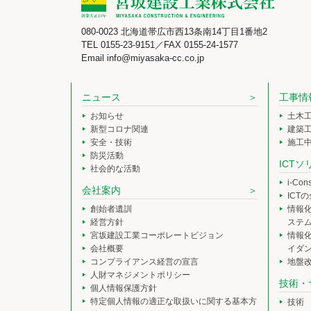
080-0023 北海道帯広市西13条南14丁目1番地2
TEL 0155-23-9151／FAX 0155-24-1577
Email info@miyasaka-cc.co.jp
ニュース
工事情
お知らせ
土木
新型コロナ関連
建築
安全・技術
施工
防災活動
ICT
社会的な活動
i-Co
会社案内
ICT
創始者遺訓
情報
経営方針
ステ
宮坂建設工業コーポレートビジョン
情報
会社概要
イダ
コンプライアンス経営の宣言
地盤
人財マネジメントポリシー
技術・
個人情報保護方針
特定個人情報の適正な取扱いに関する基本方
技術