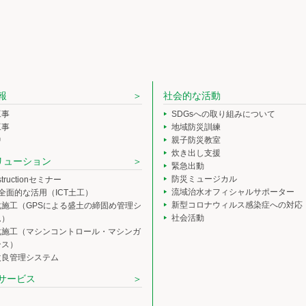
報
社会的な活動
工事
SDGsへの取り組みについて
工事
地域防災訓練
中
親子防災教室
炊き出し支援
ソリューション
緊急出動
防災ミュージカル
nstructionセミナー
流域治水オフィシャルサポーター
の全面的な活用（ICT土工）
新型コロナウィルス感染症への対応
化施工（GPSによる盛土の締固め管理シ
社会活動
ム）
化施工（マシンコントロール・マシンガ
ンス）
改良管理システム
サービス