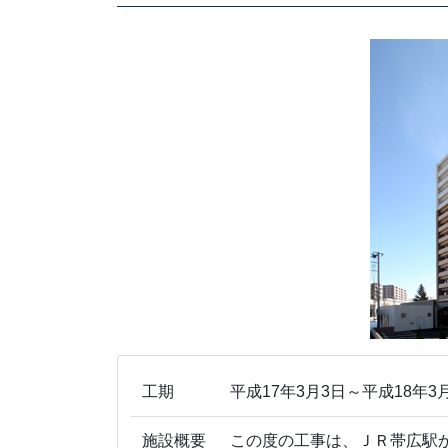
工期
平成17年3月3日～平成18年3
施設概要
この度の工事は、ＪＲ帯広駅