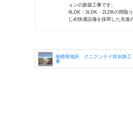
ョンの新築工事です。
4LDK・3LDK・2LDKの
じめ快適設備を採用した先進
南標茶地区 クニクンナイ排水路工
事