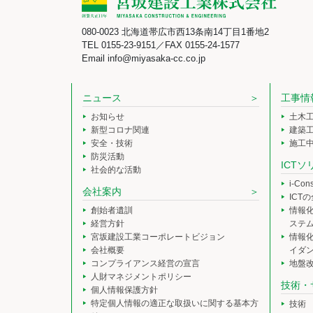
080-0023 北海道帯広市西13条南14丁目1番地2
TEL 0155-23-9151／FAX 0155-24-1577
Email info@miyasaka-cc.co.jp
ニュース
工事情
お知らせ
土木
新型コロナ関連
建築
安全・技術
施工
防災活動
ICT
社会的な活動
i-Co
会社案内
ICT
創始者遺訓
情報
経営方針
ステ
宮坂建設工業コーポレートビジョン
情報
会社概要
イダ
コンプライアンス経営の宣言
地盤
人財マネジメントポリシー
技術・
個人情報保護方針
特定個人情報の適正な取扱いに関する基本方
技術