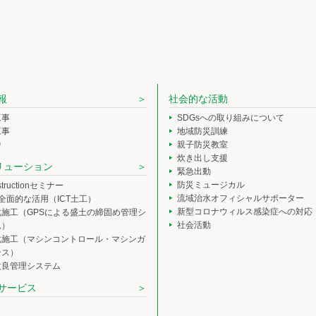
報
社会的な活動
工事
SDGsへの取り組みについて
工事
地域防災訓練
中
親子防災教室
炊き出し支援
ソリューション
緊急出動
防災ミュージカル
nstructionセミナー
流域治水オフィシャルサポーター
の全面的な活用（ICT土工）
新型コロナウィルス感染症への対応
化施工（GPSによる盛土の締固め管理シ
社会活動
ム）
化施工（マシンコントロール・マシンガ
ンス）
改良管理システム
サービス