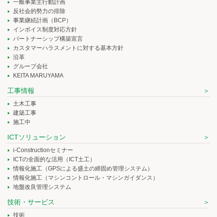
一般事業主行動計画
反社会的勢力の排除
事業継続計画（BCP）
インボイス制度対応方針
パートナーシップ構築宣言
カスタマーハラスメントに対する基本方針
沿革
グループ会社
KEITA MARUYAMA
工事情報
土木工事
建築工事
施工中
ICTソリューション
i-Constructionセミナー
ICTの全面的な活用（ICT土工）
情報化施工（GPSによる盛土の締固め管理システム）
情報化施工（マシンコントロール・マシンガイダンス）
地盤改良管理システム
技術・サービス
技術