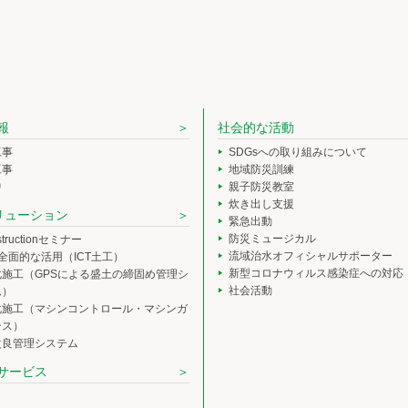
報
社会的な活動
工事
SDGsへの取り組みについて
工事
地域防災訓練
中
親子防災教室
炊き出し支援
ソリューション
緊急出動
防災ミュージカル
nstructionセミナー
流域治水オフィシャルサポーター
の全面的な活用（ICT土工）
新型コロナウィルス感染症への対応
化施工（GPSによる盛土の締固め管理シ
社会活動
ム）
化施工（マシンコントロール・マシンガ
ンス）
改良管理システム
サービス