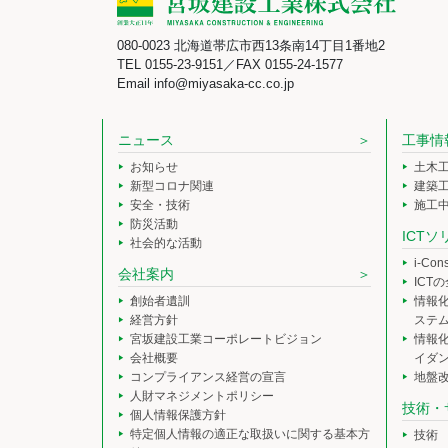
080-0023 北海道帯広市西13条南14丁目1番地2
TEL 0155-23-9151／FAX 0155-24-1577
Email info@miyasaka-cc.co.jp
ニュース
工事情
お知らせ
土木
新型コロナ関連
建築
安全・技術
施工
防災活動
ICT
社会的な活動
i-Co
会社案内
ICT
創始者遺訓
情報
経営方針
ステ
宮坂建設工業コーポレートビジョン
情報
会社概要
イダ
コンプライアンス経営の宣言
地盤
人財マネジメントポリシー
技術・
個人情報保護方針
特定個人情報の適正な取扱いに関する基本方
技術