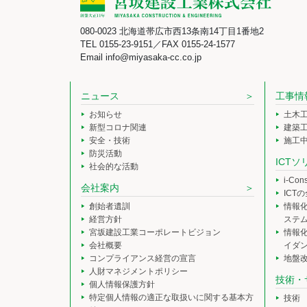
080-0023 北海道帯広市西13条南14丁目1番地2
TEL 0155-23-9151／FAX 0155-24-1577
Email info@miyasaka-cc.co.jp
ニュース
工事情
お知らせ
土木
新型コロナ関連
建築
安全・技術
施工
防災活動
ICT
社会的な活動
i-Co
会社案内
ICT
創始者遺訓
情報
経営方針
ステ
宮坂建設工業コーポレートビジョン
情報
会社概要
イダ
コンプライアンス経営の宣言
地盤
人財マネジメントポリシー
技術・
個人情報保護方針
特定個人情報の適正な取扱いに関する基本方
技術