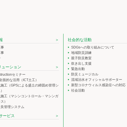
報
社会的な活動
工事
SDGsへの取り組みについて
工事
地域防災訓練
中
親子防災教室
炊き出し支援
ソリューション
緊急出動
防災ミュージカル
nstructionセミナー
流域治水オフィシャルサポーター
の全面的な活用（ICT土工）
新型コロナウィルス感染症への対応
化施工（GPSによる盛土の締固め管理シ
社会活動
ム）
化施工（マシンコントロール・マシンガ
ンス）
改良管理システム
サービス