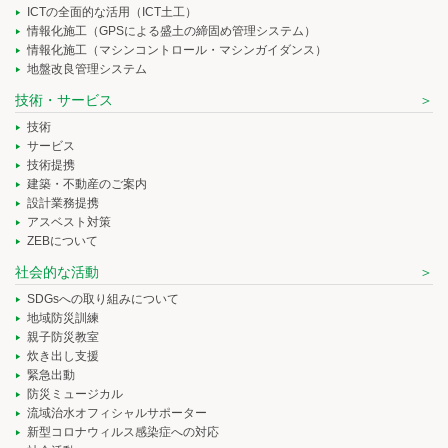
ICTの全面的な活用（ICT土工）
情報化施工（GPSによる盛土の締固め管理システム）
情報化施工（マシンコントロール・マシンガイダンス）
地盤改良管理システム
技術・サービス
技術
サービス
技術提携
建築・不動産のご案内
設計業務提携
アスベスト対策
ZEBについて
社会的な活動
SDGsへの取り組みについて
地域防災訓練
親子防災教室
炊き出し支援
緊急出動
防災ミュージカル
流域治水オフィシャルサポーター
新型コロナウィルス感染症への対応