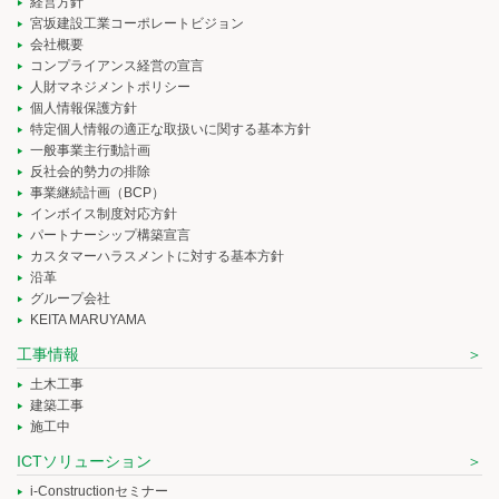
経営方針
宮坂建設工業コーポレートビジョン
会社概要
コンプライアンス経営の宣言
人財マネジメントポリシー
個人情報保護方針
特定個人情報の適正な取扱いに関する基本方針
一般事業主行動計画
反社会的勢力の排除
事業継続計画（BCP）
インボイス制度対応方針
パートナーシップ構築宣言
カスタマーハラスメントに対する基本方針
沿革
グループ会社
KEITA MARUYAMA
工事情報
土木工事
建築工事
施工中
ICTソリューション
i-Constructionセミナー