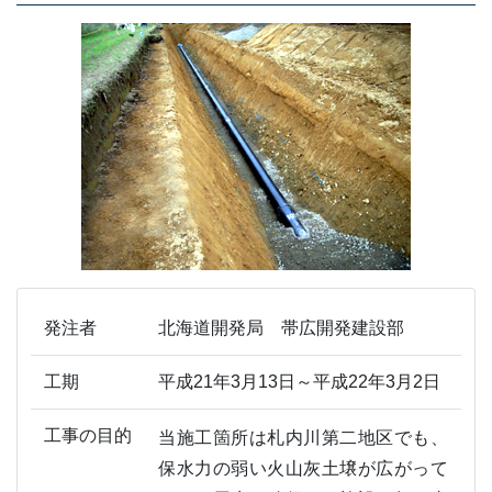
発注者
北海道開発局 帯広開発建設部
工期
平成21年3月13日～平成22年3月2日
工事の目的
当施工箇所は札内川第二地区でも、
保水力の弱い火山灰土壌が広がって