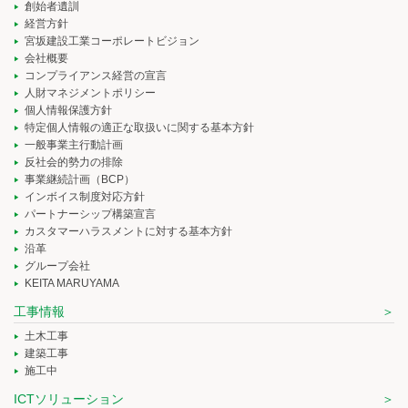
創始者遺訓
経営方針
宮坂建設工業コーポレートビジョン
会社概要
コンプライアンス経営の宣言
人財マネジメントポリシー
個人情報保護方針
特定個人情報の適正な取扱いに関する基本方針
一般事業主行動計画
反社会的勢力の排除
事業継続計画（BCP）
インボイス制度対応方針
パートナーシップ構築宣言
カスタマーハラスメントに対する基本方針
沿革
グループ会社
KEITA MARUYAMA
工事情報
土木工事
建築工事
施工中
ICTソリューション