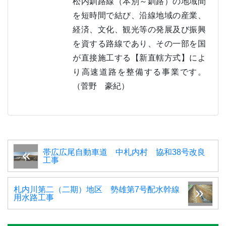
松内釧路線（本別～釧路）の地域間
を短時間で結び、沿線地域の産業、
経済、文化、観光等の発展及び振興
を資する路線であり、その一部を国
が直接施工する【新直轄方式】によ
り高速道路を整備する事業です。
（菅野 豪紀）
帯広広尾自動車道 中札内村 協和38号改良
工事
札内川第二（二期）地区 勢雄第7号配水幹線
用水路工事