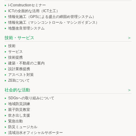
i-Constructionセミナー
ICTの全面的な活用（ICT土工）
情報化施工（GPSによる盛土の締固め管理システム）
情報化施工（マシンコントロール・マシンガイダンス）
地盤改良管理システム
技術・サービス
技術
サービス
技術提携
建築・不動産のご案内
設計業務提携
アスベスト対策
ZEBについて
社会的な活動
SDGsへの取り組みについて
地域防災訓練
親子防災教室
炊き出し支援
緊急出動
防災ミュージカル
流域治水オフィシャルサポーター