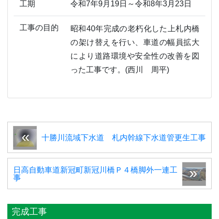
工期
令和7年9月19日～令和8年3月23日
工事の目的
昭和40年完成の老朽化した上札内橋
の架け替えを行い、車道の幅員拡大
により道路環境や安全性の改善を図
った工事です。(西川 周平)
十勝川流域下水道 札内幹線下水道管更生工事
日高自動車道新冠町新冠川橋Ｐ４橋脚外一連工
事
完成工事