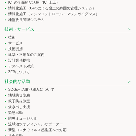
ICTの全面的な活用（ICT土工）
情報化施工（GPSによる盛土の締固め管理システム）
情報化施工（マシンコントロール・マシンガイダンス）
地盤改良管理システム
技術・サービス
技術
サービス
技術提携
建築・不動産のご案内
設計業務提携
アスベスト対策
ZEBについて
社会的な活動
SDGsへの取り組みについて
地域防災訓練
親子防災教室
炊き出し支援
緊急出動
防災ミュージカル
流域治水オフィシャルサポーター
新型コロナウィルス感染症への対応
社会活動