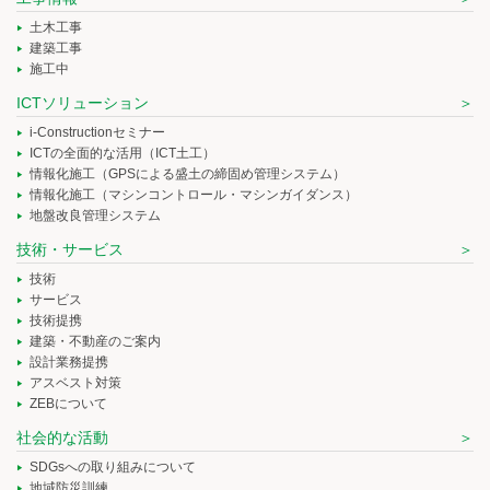
土木工事
建築工事
施工中
ICTソリューション
i-Constructionセミナー
ICTの全面的な活用（ICT土工）
情報化施工（GPSによる盛土の締固め管理システム）
情報化施工（マシンコントロール・マシンガイダンス）
地盤改良管理システム
技術・サービス
技術
サービス
技術提携
建築・不動産のご案内
設計業務提携
アスベスト対策
ZEBについて
社会的な活動
SDGsへの取り組みについて
地域防災訓練