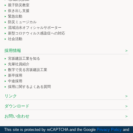
親子防災教室
炊き出し支援
緊急出動
防災ミュージカル
流域治水オフィシャルサポーター
新型コロナウィルス感染症への対応
社会活動
採用情報
宮坂建設工業を知る
先輩社員紹介
数字で見る宮坂建設工業
新卒採用
中途採用
採用に関するよくある質問
リンク
ダウンロード
お問い合わせ
This site is protected by reCAPTCHA and the Google
Privacy Policy
and