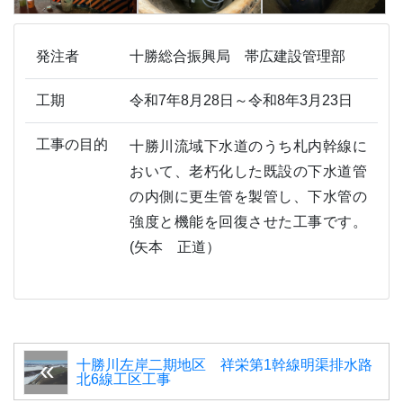
発注者
十勝総合振興局 帯広建設管理部
工期
令和7年8月28日～令和8年3月23日
工事の目的
十勝川流域下水道のうち札内幹線に
おいて、老朽化した既設の下水道管
の内側に更生管を製管し、下水管の
強度と機能を回復させた工事です。
(矢本 正道）
十勝川左岸二期地区 祥栄第1幹線明渠排水路
北6線工区工事