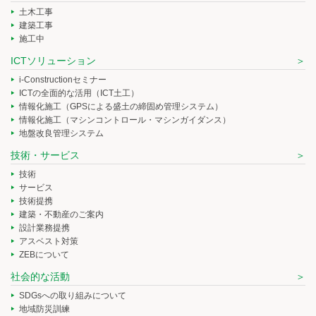
土木工事
建築工事
施工中
ICTソリューション
i-Constructionセミナー
ICTの全面的な活用（ICT土工）
情報化施工（GPSによる盛土の締固め管理システム）
情報化施工（マシンコントロール・マシンガイダンス）
地盤改良管理システム
技術・サービス
技術
サービス
技術提携
建築・不動産のご案内
設計業務提携
アスベスト対策
ZEBについて
社会的な活動
SDGsへの取り組みについて
地域防災訓練