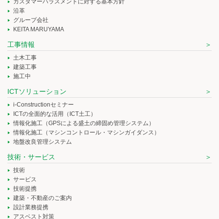
カスタマーハラスメントに対する基本方針
沿革
グループ会社
KEITA MARUYAMA
工事情報
土木工事
建築工事
施工中
ICTソリューション
i-Constructionセミナー
ICTの全面的な活用（ICT土工）
情報化施工（GPSによる盛土の締固め管理システム）
情報化施工（マシンコントロール・マシンガイダンス）
地盤改良管理システム
技術・サービス
技術
サービス
技術提携
建築・不動産のご案内
設計業務提携
アスベスト対策