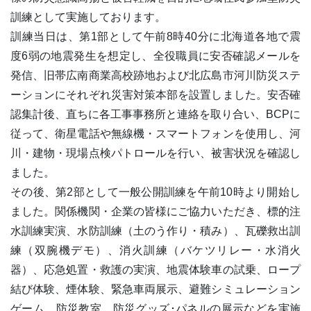
訓練として実施しております。
訓練当日は、第1部として午前8時40分に北海道各地で震
度6弱の地震発生を想定し、全役職員に安否確認メールを
発信、旧帯広南商業高校跡地および北広島市河川防災ステ
ーションにそれぞれ災害対策本部を設置しました。安否確
認集計後、直ちに各工事事務所と連絡を取り合い、BCPに
従って、衛星電話や無線機・スマートフォンを使用し、河
川・建物・現場点検パトロールを行い、被害状況を確認し
ました。
その後、第2部として一般公開訓練を午前10時より開始し
ました。関係機関・企業の皆様にご協力いただき、標的注
水訓練実演、水防訓練（土のう作り・積み）、瓦礫救出訓
練（双腕機デモ）、消火訓練（バケツリレー・水消火
器）、応急処置・救護の実演、地震体験車の試乗、ロープ
結び体験、煙体験、緊急車両展示、避難シミュレーション
ゲーム、防災教室、防災グッズ･パネルの展示などを実施