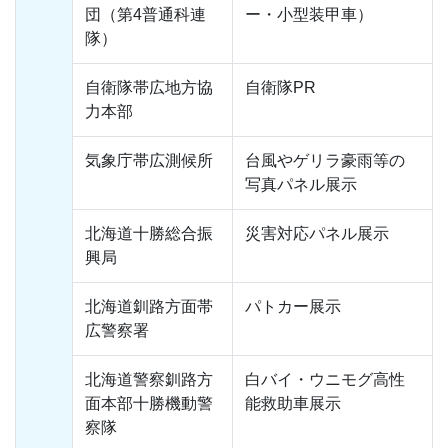
団（第4普通科連
ー・小型装甲車）
隊）
自衛隊帯広地方協
自衛隊PR
力本部
気象庁帯広測候所
台風やゲリラ豪雨等の
写真パネル展示
北海道十勝総合振
災害対応パネル展示
興局
北海道釧路方面帯
パトカー展示
広警察署
北海道警察釧路方
白バイ・ウニモグ高性
面本部十勝機動警
能救助車展示
察隊