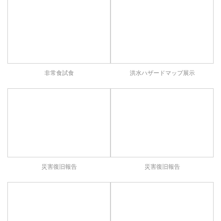
非常食試食
洪水ハザードマップ展示
災害復旧報告
災害復旧報告