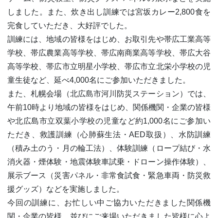
しました。また、炊き出し訓練では宮坂カレー2,800食を
完食していただき、大好評でした。
訓練には、地域の皆様をはじめ、お取引先や帯広工業高等
学校、帯広農業高等学校、帯広南商業高等学校、帯広大谷
高等学校、帯広市立明星小学校、帯広市立北栄小学校の児
童生徒など、延べ4,000名にご参加いただきました。
また、札幌会場（北広島市河川防災ステーション）では、
午前10時より地域の皆様をはじめ、関係機関・企業の皆様
や北広島市立双葉小学校の児童など約1,000名にご参加い
ただき、救護訓練（心肺蘇生法・AED取扱）、水防訓練
（積み土のう・月の輪工法）、体験訓練（ロープ結び・水
消火器・煙体験・地震体験車試乗・ドローン操作体験）、
展示ブース（災害パネル・非常食試食・緊急車両・防災救
援グッズ）などを実施しました。
今回の訓練に、お忙しい中ご協力いただきました関係機
関・企業の皆様、並びにご来場いただきました皆様に心よ