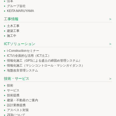
沿革
グループ会社
KEITA MARUYAMA
工事情報
土木工事
建築工事
施工中
ICTソリューション
i-Constructionセミナー
ICTの全面的な活用（ICT土工）
情報化施工（GPSによる盛土の締固め管理システム）
情報化施工（マシンコントロール・マシンガイダンス）
地盤改良管理システム
技術・サービス
技術
サービス
技術提携
建築・不動産のご案内
設計業務提携
アスベスト対策
ZEBについて