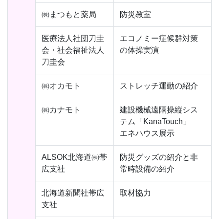
㈱まつもと薬局
防災教室
医療法人社団刀圭
エコノミー症候群対策
会・社会福祉法人
の体操実演
刀圭会
㈱オカモト
ストレッチ運動の紹介
㈱カナモト
建設機械遠隔操縦シス
テム「KanaTouch」
エネハウス展示
ALSOK北海道㈱帯
防災グッズの紹介と非
広支社
常時設備の紹介
北海道新聞社帯広
取材協力
支社