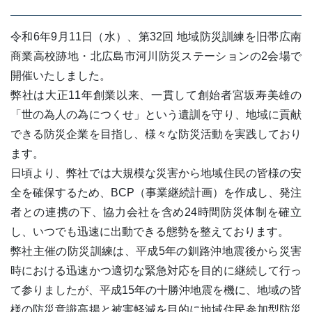
令和6年9月11日（水）、第32回 地域防災訓練を旧帯広南
商業高校跡地・北広島市河川防災ステーションの2会場で
開催いたしました。
弊社は大正11年創業以来、一貫して創始者宮坂寿美雄の
「世の為人の為につくせ」という遺訓を守り、地域に貢献
できる防災企業を目指し、様々な防災活動を実践しており
ます。
日頃より、弊社では大規模な災害から地域住民の皆様の安
全を確保するため、BCP（事業継続計画）を作成し、発注
者との連携の下、協力会社を含め24時間防災体制を確立
し、いつでも迅速に出動できる態勢を整えております。
弊社主催の防災訓練は、平成5年の釧路沖地震後から災害
時における迅速かつ適切な緊急対応を目的に継続して行っ
て参りましたが、平成15年の十勝沖地震を機に、地域の皆
様の防災意識高揚と被害軽減を目的に地域住民参加型防災