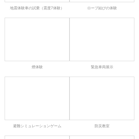
ロープ結びの体験
地震体験車の試乗（震度7体験）
煙体験
緊急車両展示
避難シミュレーションゲーム
防災教室