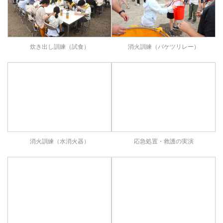
炊き出し訓練（試食）
消火訓練（バケツリレー）
消火訓練（水消火器）
応急処置・救護の実演