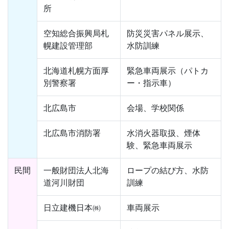
所
空知総合振興局札
防災災害パネル展示、
幌建設管理部
水防訓練
北海道札幌方面厚
緊急車両展示（パトカ
別警察署
ー・指示車）
北広島市
会場、学校関係
北広島市消防署
水消火器取扱、煙体
験、緊急車両展示
民間
一般財団法人北海
ロープの結び方、水防
道河川財団
訓練
日立建機日本㈱
車両展示