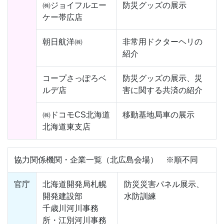
㈱ジョイフルエー
防災グッズの展示
ケー帯広店
朝日航洋㈱
非常用ドクターヘリの
紹介
コープさっぽろベ
防災グッズの展示、災
ルデ店
害に関する共済の紹介
㈱ドコモCS北海道
移動基地局車の展示
北海道東支店
協力関係機関・企業一覧（北広島会場） ※順不同
官庁
北海道開発局札幌
防災災害パネル展示、
開発建設部
水防訓練
千歳川河川事務
所・江別河川事務