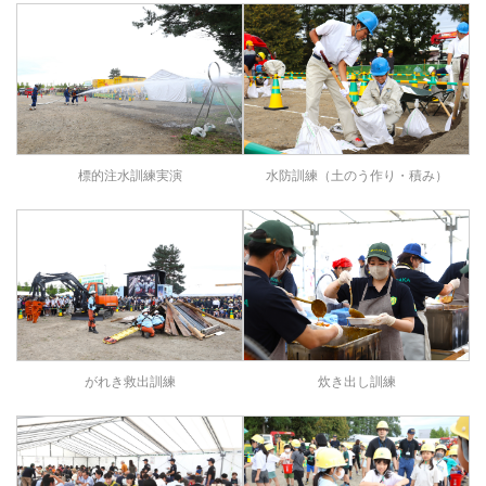
標的注水訓練実演
水防訓練（土のう作り・積み）
がれき救出訓練
炊き出し訓練