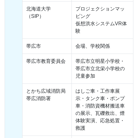
北海道大学
プロジェクションマッ
（SIP）
ピング
仮想洪水システムVR体
験
帯広市
会場、学校関係
帯広市教育委員会
帯広市立明星小学校・
帯広市立北栄小学校の
児童参加
とかち広域消防局
はしご車・工作車展
帯広消防署
示・タンク車・ポンプ
車・消防資機材搬送車
の展示、瓦礫救出、煙
体験実演、応急処置・
救護