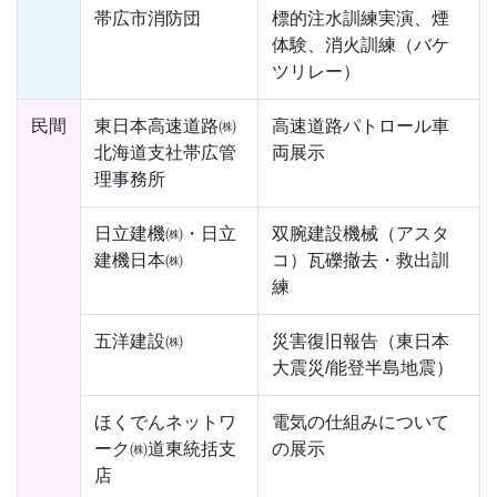
帯広市消防団
標的注水訓練実演、煙
体験、消火訓練（バケ
ツリレー）
民間
東日本高速道路㈱
高速道路パトロール車
北海道支社帯広管
両展示
理事務所
日立建機㈱・日立
双腕建設機械（アスタ
建機日本㈱
コ）瓦礫撤去・救出訓
練
五洋建設㈱
災害復旧報告（東日本
大震災/能登半島地震）
ほくでんネットワ
電気の仕組みについて
ーク㈱道東統括支
の展示
店