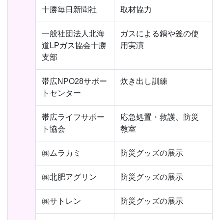
十勝毎日新聞社
取材協力
一般社団法人北海
ガスによる鍋や釜の使
道LPガス協会十勝
用実演
支部
帯広NPO28サポー
炊き出し訓練
トセンター
帯広ライフサポー
応急処置・救護、防災
ト協会
教室
㈱ムラカミ
防災グッズの展示
㈱北肥アグリン
防災グッズの展示
㈱サトレン
防災グッズの展示