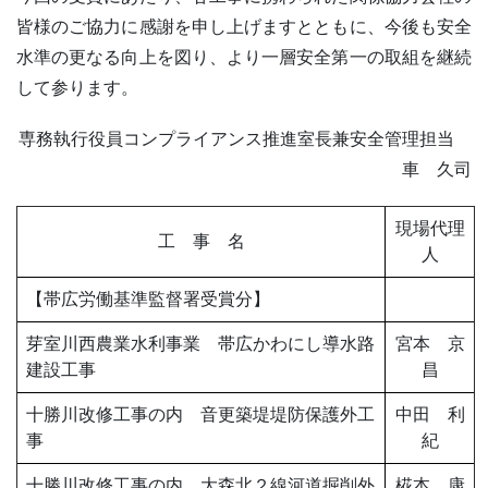
皆様のご協力に感謝を申し上げますとともに、今後も安全
水準の更なる向上を図り、より一層安全第一の取組を継続
して参ります。
専務執行役員コンプライアンス推進室長兼安全管理担当
車 久司
現場代理
工 事 名
人
【帯広労働基準監督署受賞分】
芽室川西農業水利事業 帯広かわにし導水路
宮本 京
建設工事
昌
十勝川改修工事の内 音更築堤堤防保護外工
中田 利
事
紀
十勝川改修工事の内 大森北２線河道掘削外
椛本 康