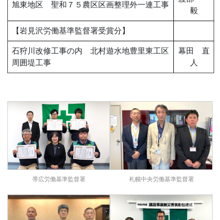
旭東地区 聖和７５農区区画整理外一連工事
毅
【岩見沢労働基準監督署受賞分】
石狩川改修工事の内 北村遊水地豊里東工区
幕田 直
周囲堤工事
人
帯広労働基準監督署
札幌中央労働基準監督署