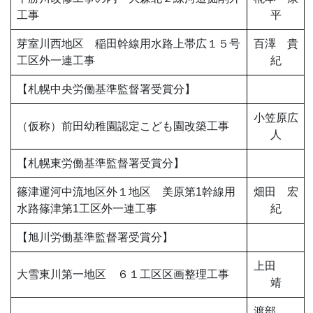
工事
平
芽室川西地区 稲田幹線用水路上帯広１５号
百澤 貴
工区外一連工事
紀
【札幌中央労働基準監督署受賞分】
小笠原広
（仮称）前田幼稚園認定こども園改築工事
人
【札幌東労働基準監督署受賞分】
篠津運河中流地区外１地区 美原第1幹線用
畑田 宏
水路篠津第1工区外一連工事
紀
【旭川労働基準監督署受賞分】
上田
大雪東川第一地区 ６１工区区画整理工事
靖
渡部