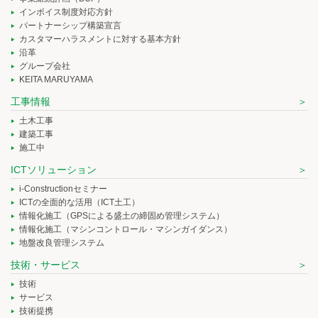
インボイス制度対応方針
パートナーシップ構築宣言
カスタマーハラスメントに対する基本方針
沿革
グループ会社
KEITA MARUYAMA
工事情報
土木工事
建築工事
施工中
ICTソリューション
i-Constructionセミナー
ICTの全面的な活用（ICT土工）
情報化施工（GPSによる盛土の締固め管理システム）
情報化施工（マシンコントロール・マシンガイダンス）
地盤改良管理システム
技術・サービス
技術
サービス
技術提携