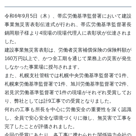
令和6年9月5日（木）、帯広労働基準監督署において建設
事業無災害表彰伝達式が行われ、帯広労働基準監督署長
鍋岡順子様より4現場の現場代理人に表彰状が伝達されま
した。
建設事業無災害表彰は、労働者災害補償保険の保険料額が
160万円以上で、かつ全工期を通じて業務上の災害が発生
しなかった事業場に授与されます。
また、札幌支社管轄では札幌中央労働基準監督署で1件、
札幌東労働基準監督署で1件、旭川労働基準監督署で2件、
岩見沢労働基準監督署で1件の現場がそれぞれ受賞してお
り、弊社としては計9工事での受賞となりました。
何れの工事も所長を中心に労働安全の重要性を深く認識
し、全員で安心安全な環境づくりに徹し、無災害で工事を
完了したことが評価されました。
今回の受賞にあたり、各工事に携わられた関係協力会社の