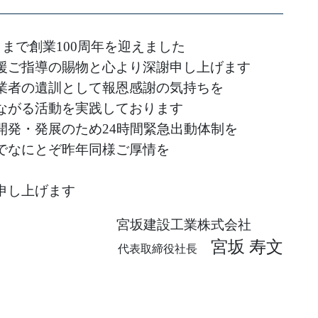
まで創業100周年を迎えました
援ご指導の賜物と心より深謝申し上げます
業者の遺訓として報恩感謝の気持ちを
ながる活動を実践しております
開発・発展のため24時間緊急出動体制を
でなにとぞ昨年同様ご厚情を
申し上げます
宮坂建設工業株式会社
〇
〇
〇
宮坂 寿文
代表取締役社長