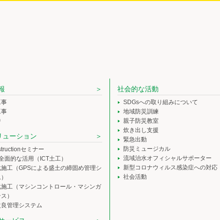
報
社会的な活動
工事
SDGsへの取り組みについて
工事
地域防災訓練
中
親子防災教室
炊き出し支援
ソリューション
緊急出動
防災ミュージカル
nstructionセミナー
流域治水オフィシャルサポーター
の全面的な活用（ICT土工）
新型コロナウィルス感染症への対応
化施工（GPSによる盛土の締固め管理シ
社会活動
ム）
化施工（マシンコントロール・マシンガ
ンス）
改良管理システム