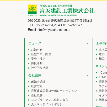
080-0023 北海道帯広市西13条南14丁目1番地2
TEL 0155-23-9151／FAX 0155-24-1577
Email info@miyasaka-cc.co.jp
ニュース
工事情
お知らせ
土木
新型コロナ関連
建築
安全・技術
施工
防災活動
ICT
社会的な活動
i-Co
会社案内
ICT
創始者遺訓
情報
経営方針
ステ
宮坂建設工業コーポレートビジョン
情報
会社概要
イダ
コンプライアンス経営の宣言
地盤
人財マネジメントポリシー