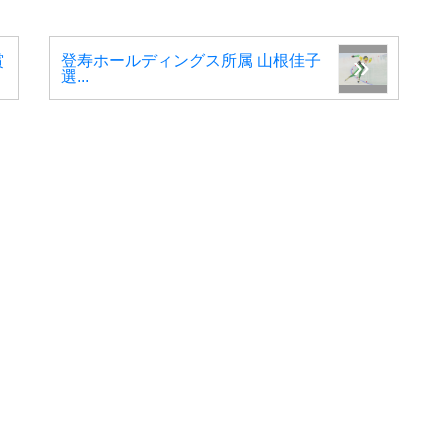
賞
登寿ホールディングス所属 山根佳子
選...