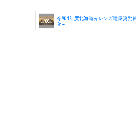
令和4年度北海道赤レンガ建築奨励
を...