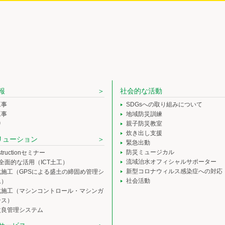
報
社会的な活動
工事
SDGsへの取り組みについて
工事
地域防災訓練
中
親子防災教室
炊き出し支援
ソリューション
緊急出動
防災ミュージカル
nstructionセミナー
流域治水オフィシャルサポーター
の全面的な活用（ICT土工）
新型コロナウィルス感染症への対応
化施工（GPSによる盛土の締固め管理シ
社会活動
ム）
化施工（マシンコントロール・マシンガ
ンス）
改良管理システム