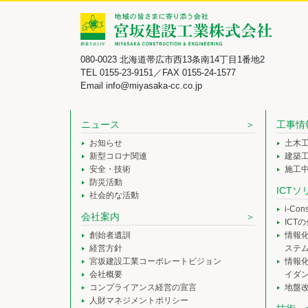
080-0023 北海道帯広市西13条南14丁目1番地2
TEL 0155-23-9151／FAX 0155-24-1577
Email info@miyasaka-cc.co.jp
ニュース
工事情
お知らせ
土木
新型コロナ関連
建築
安全・技術
施工
防災活動
ICT
社会的な活動
i-Co
会社案内
ICT
創始者遺訓
情報
経営方針
ステ
宮坂建設工業コーポレートビジョン
情報
会社概要
イダ
コンプライアンス経営の宣言
地盤
人財マネジメントポリシー