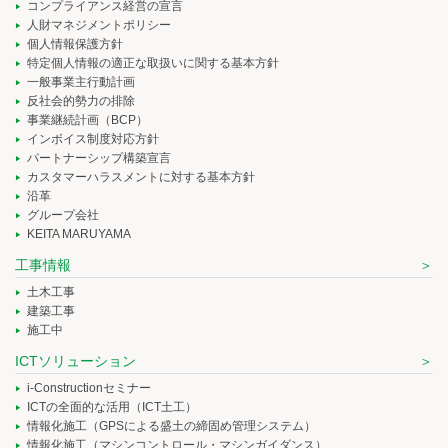
コンプライアンス経営の宣言
人財マネジメントポリシー
個人情報保護方針
特定個人情報の適正な取扱いに関する基本方針
一般事業主行動計画
反社会的勢力の排除
事業継続計画（BCP）
インボイス制度対応方針
パートナーシップ構築宣言
カスタマーハラスメントに対する基本方針
沿革
グループ会社
KEITA MARUYAMA
工事情報
土木工事
建築工事
施工中
ICTソリューション
i-Constructionセミナー
ICTの全面的な活用（ICT土工）
情報化施工（GPSによる盛土の締固め管理システム）
情報化施工（マシンコントロール・マシンガイダンス）