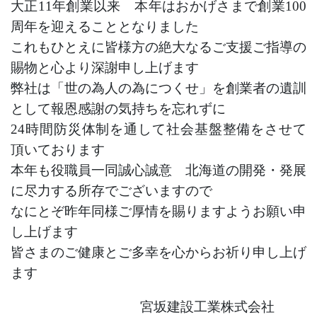
大正11年創業以来 本年はおかげさまで創業100
周年を
迎えることとなりました
これもひとえに皆様方の絶大なるご支援ご指導の
賜物と
心より深謝申し上げます
弊社は「世の為人の為につくせ」を創業者の遺訓
として
報恩感謝の気持ちを忘れずに
24時間防災体制を通して
社会基盤整備をさせて
頂いております
本年も役職員一同誠心誠意 北海道の開発・発展
に
尽力する所存でございますので
なにとぞ昨年同様ご厚情を
賜りますようお願い申
し上げます
皆さまのご健康とご多幸を心からお祈り申し上げ
ます
宮坂建設工業株式会社
〇
〇
〇