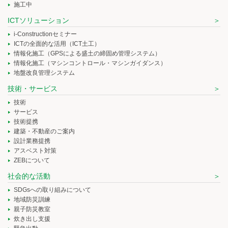
施工中
ICTソリューション
i-Constructionセミナー
ICTの全面的な活用（ICT土工）
情報化施工（GPSによる盛土の締固め管理システム）
情報化施工（マシンコントロール・マシンガイダンス）
地盤改良管理システム
技術・サービス
技術
サービス
技術提携
建築・不動産のご案内
設計業務提携
アスベスト対策
ZEBについて
社会的な活動
SDGsへの取り組みについて
地域防災訓練
親子防災教室
炊き出し支援