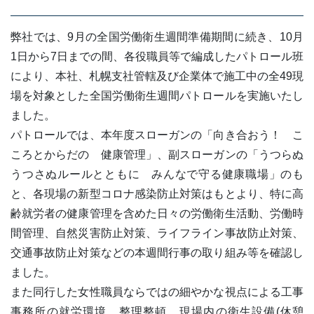
弊社では、9月の全国労働衛生週間準備期間に続き、10月
1日から7日までの間、各役職員等で編成したパトロール班
により、本社、札幌支社管轄及び企業体で施工中の全49現
場を対象とした全国労働衛生週間パトロールを実施いたし
ました。
パトロールでは、本年度スローガンの「向き合おう！ こ
ころとからだの 健康管理」、副スローガンの「うつらぬ
うつさぬルールとともに みんなで守る健康職場」のも
と、各現場の新型コロナ感染防止対策はもとより、特に高
齢就労者の健康管理を含めた日々の労働衛生活動、労働時
間管理、自然災害防止対策、ライフライン事故防止対策、
交通事故防止対策などの本週間行事の取り組み等を確認し
ました。
また同行した女性職員ならではの細やかな視点による工事
事務所の就労環境、整理整頓、現場内の衛生設備(休憩