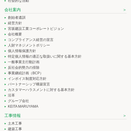
社会的な活動
会社案内
創始者遺訓
経営方針
宮坂建設工業コーポレートビジョン
会社概要
コンプライアンス経営の宣言
人財マネジメントポリシー
個人情報保護方針
特定個人情報の適正な取扱いに関する基本方針
一般事業主行動計画
反社会的勢力の排除
事業継続計画（BCP）
インボイス制度対応方針
パートナーシップ構築宣言
カスタマーハラスメントに対する基本方針
沿革
グループ会社
KEITA MARUYAMA
工事情報
土木工事
建築工事