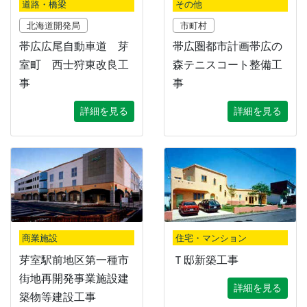
道路・橋梁
その他
北海道開発局
市町村
帯広広尾自動車道 芽
帯広圏都市計画帯広の
室町 西士狩東改良工
森テニスコート整備工
事
事
詳細を見る
詳細を見る
商業施設
住宅・マンション
芽室駅前地区第一種市
Ｔ邸新築工事
街地再開発事業施設建
詳細を見る
築物等建設工事