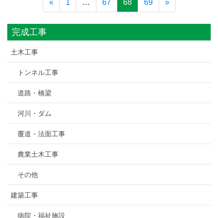
«
1
…
67
68
69
»
完成工事
土木工事
トンネル工事
道路・橋梁
河川・ダム
覆道・法面工事
農業土木工事
その他
建築工事
病院・福祉施設