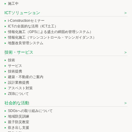
施工中
ICTソリューション
i-Constructionセミナー
ICTの全面的な活用（ICT土工）
情報化施工（GPSによる盛土の締固め管理システム）
情報化施工（マシンコントロール・マシンガイダンス）
地盤改良管理システム
技術・サービス
技術
サービス
技術提携
建築・不動産のご案内
設計業務提携
アスベスト対策
ZEBについて
社会的な活動
SDGsへの取り組みについて
地域防災訓練
親子防災教室
炊き出し支援