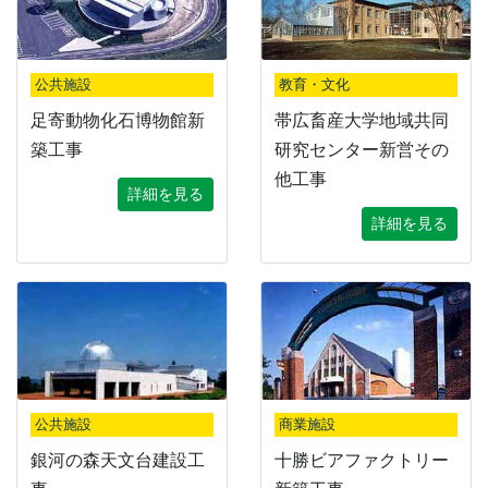
公共施設
教育・文化
足寄動物化石博物館新
帯広畜産大学地域共同
築工事
研究センター新営その
他工事
詳細を見る
詳細を見る
公共施設
商業施設
銀河の森天文台建設工
十勝ビアファクトリー