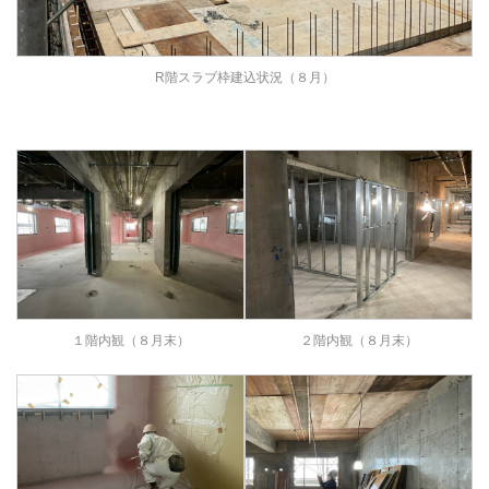
R階スラブ枠建込状況（８月）
１階内観（８月末）
２階内観（８月末）