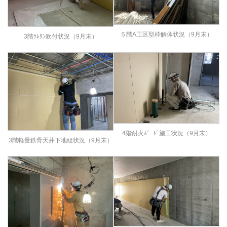
５階A工区型枠解体状況（9月末）
3階ｳﾚﾀﾝ吹付状況（9月末）
4階耐火ﾎﾞｰﾄﾞ施工状況（9月末）
3階軽量鉄骨天井下地組状況（9月末）