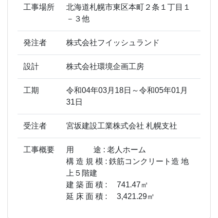
工事場所
北海道札幌市東区本町２条１丁目１
－３他
発注者
株式会社フイッシュランド
設計
株式会社環境企画工房
工期
令和04年03月18日～令和05年01月
31日
受注者
宮坂建設工業株式会社 札幌支社
工事概要
用 途 : 老人ホーム
構 造 規 模 : 鉄筋コンクリート造 地
上５階建
建 築 面 積 : 741.47㎡
延 床 面 積 : 3,421.29㎡