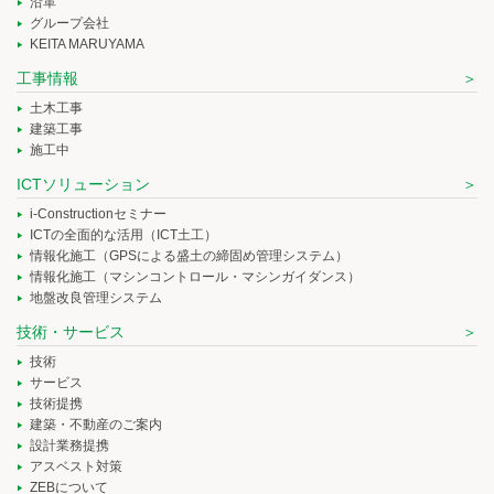
沿革
グループ会社
KEITA MARUYAMA
工事情報
土木工事
建築工事
施工中
ICTソリューション
i-Constructionセミナー
ICTの全面的な活用（ICT土工）
情報化施工（GPSによる盛土の締固め管理システム）
情報化施工（マシンコントロール・マシンガイダンス）
地盤改良管理システム
技術・サービス
技術
サービス
技術提携
建築・不動産のご案内
設計業務提携
アスベスト対策
ZEBについて