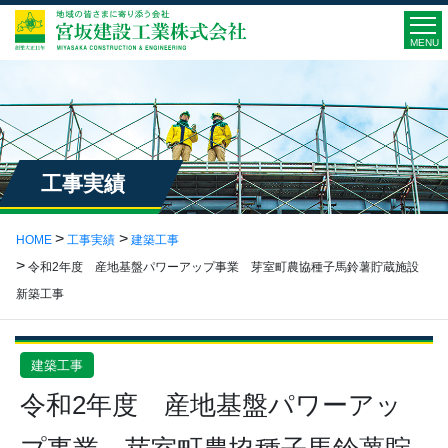
MENU
工事実績
HOME
工事実績
建築工事
令和2年度 産地基盤パワーアップ事業 芽室町農協種子馬鈴薯貯蔵施設
新築工事
建築工事
令和2年度 産地基盤パワーアッ