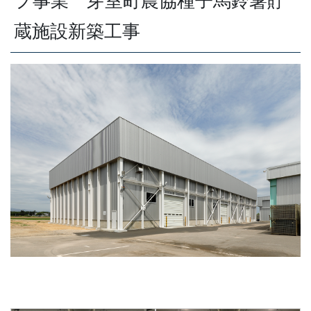
プ事業 芽室町農協種子馬鈴薯貯
蔵施設新築工事