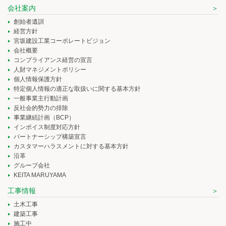
会社案内
創始者遺訓
経営方針
宮坂建設工業コーポレートビジョン
会社概要
コンプライアンス経営の宣言
人財マネジメントポリシー
個人情報保護方針
特定個人情報の適正な取扱いに関する基本方針
一般事業主行動計画
反社会的勢力の排除
事業継続計画（BCP）
インボイス制度対応方針
パートナーシップ構築宣言
カスタマーハラスメントに対する基本方針
沿革
グループ会社
KEITA MARUYAMA
工事情報
土木工事
建築工事
施工中