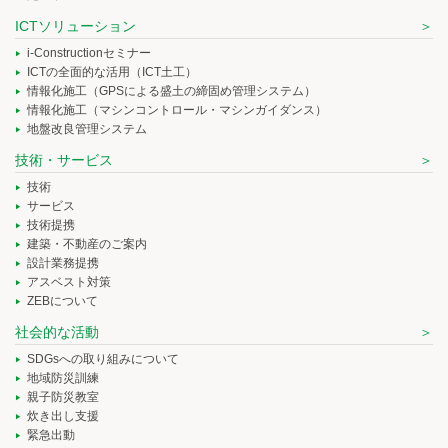
ICTソリューション
i-Constructionセミナー
ICTの全面的な活用（ICT土工）
情報化施工（GPSによる盛土の締固め管理システム）
情報化施工（マシンコントロール・マシンガイダンス）
地盤改良管理システム
技術・サービス
技術
サービス
技術提携
建築・不動産のご案内
設計業務提携
アスベスト対策
ZEBについて
社会的な活動
SDGsへの取り組みについて
地域防災訓練
親子防災教室
炊き出し支援
緊急出動