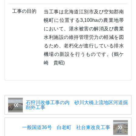
工事の目的
当工事は北海道江別市及び空知郡南
幌町に位置する3,100haの農業地帯
において、湛水被害の解消及び農業
水利施設の維持管理労力の軽減を図
るため、老朽化が進行している排水
機場の新設を行うものです。(鶴ケ
崎 貴昭)
石狩川改修工事の内 砂川大橋上流地区河道掘
削外工事
一般国道36号 白老町 社台東改良工事