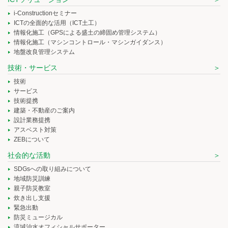
i-Constructionセミナー
ICTの全面的な活用（ICT土工）
情報化施工（GPSによる盛土の締固め管理システム）
情報化施工（マシンコントロール・マシンガイダンス）
地盤改良管理システム
技術・サービス
技術
サービス
技術提携
建築・不動産のご案内
設計業務提携
アスベスト対策
ZEBについて
社会的な活動
SDGsへの取り組みについて
地域防災訓練
親子防災教室
炊き出し支援
緊急出動
防災ミュージカル
流域治水オフィシャルサポーター