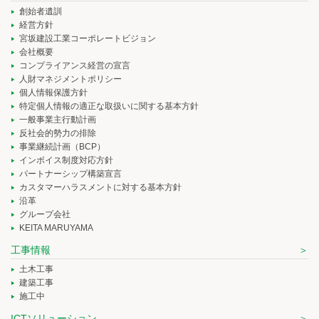
創始者遺訓
経営方針
宮坂建設工業コーポレートビジョン
会社概要
コンプライアンス経営の宣言
人財マネジメントポリシー
個人情報保護方針
特定個人情報の適正な取扱いに関する基本方針
一般事業主行動計画
反社会的勢力の排除
事業継続計画（BCP）
インボイス制度対応方針
パートナーシップ構築宣言
カスタマーハラスメントに対する基本方針
沿革
グループ会社
KEITA MARUYAMA
工事情報
土木工事
建築工事
施工中
ICTソリューション