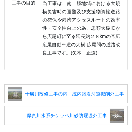
工事の目的
当工事は、南十勝地域における大規
模災害時の避難及び支援物資輸送路
の確保や港湾アクセスルートの効率
性・安全性向上の為、忠類大樹ICか
ら広尾町に至る延長約２８kmの帯広
広尾自動車道の大樹-広尾間の道路改
良工事です。(矢本 正道)
十勝川改修工事の内 統内築堤河道掘削外工事
厚真川水系チケッペ川砂防堰堤外工事