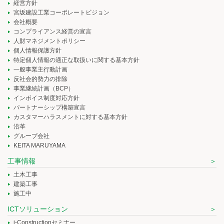
経営方針
宮坂建設工業コーポレートビジョン
会社概要
コンプライアンス経営の宣言
人財マネジメントポリシー
個人情報保護方針
特定個人情報の適正な取扱いに関する基本方針
一般事業主行動計画
反社会的勢力の排除
事業継続計画（BCP）
インボイス制度対応方針
パートナーシップ構築宣言
カスタマーハラスメントに対する基本方針
沿革
グループ会社
KEITA MARUYAMA
工事情報
土木工事
建築工事
施工中
ICTソリューション
i-Constructionセミナー