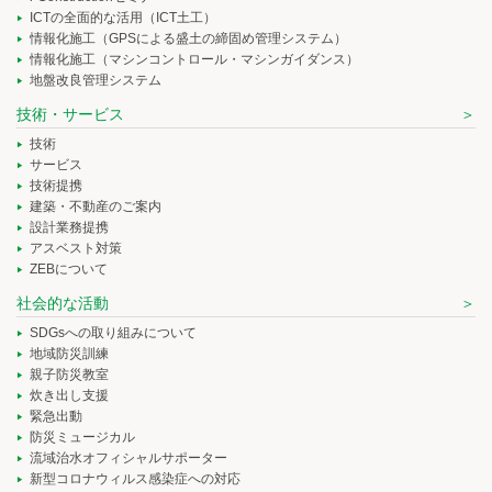
ICTの全面的な活用（ICT土工）
情報化施工（GPSによる盛土の締固め管理システム）
情報化施工（マシンコントロール・マシンガイダンス）
地盤改良管理システム
技術・サービス
技術
サービス
技術提携
建築・不動産のご案内
設計業務提携
アスベスト対策
ZEBについて
社会的な活動
SDGsへの取り組みについて
地域防災訓練
親子防災教室
炊き出し支援
緊急出動
防災ミュージカル
流域治水オフィシャルサポーター
新型コロナウィルス感染症への対応