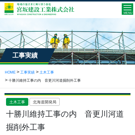
MENU
工事実績
HOME
工事実績
土木工事
十勝川維持工事の内 音更川河道掘削外工事
土木工事
北海道開発局
十勝川維持工事の内 音更川河道
掘削外工事