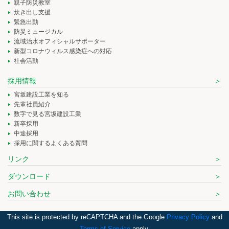
親子防災教室
炊き出し支援
緊急出動
防災ミュージカル
流域治水オフィシャルサポーター
新型コロナウィルス感染症への対応
社会活動
採用情報
宮坂建設工業を知る
先輩社員紹介
数字で見る宮坂建設工業
新卒採用
中途採用
採用に関するよくある質問
リンク
ダウンロード
お問い合わせ
This site is protected by reCAPTCHA and the Google
Privacy Policy
and
Terms of Service
apply.