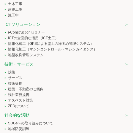
土木工事
建築工事
施工中
ICTソリューション
i-Constructionセミナー
ICTの全面的な活用（ICT土工）
情報化施工（GPSによる盛土の締固め管理システム）
情報化施工（マシンコントロール・マシンガイダンス）
地盤改良管理システム
技術・サービス
技術
サービス
技術提携
建築・不動産のご案内
設計業務提携
アスベスト対策
ZEBについて
社会的な活動
SDGsへの取り組みについて
地域防災訓練