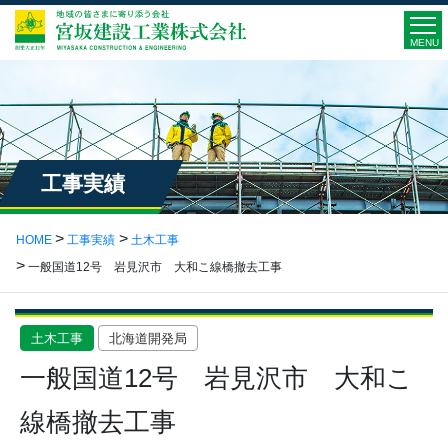
MENU
工事実績
HOME
工事実績
土木工事
一般国道12号 岩見沢市 大和こ線橋撤去工事
土木工事
北海道開発局
一般国道12号 岩見沢市 大和こ
線橋撤去工事