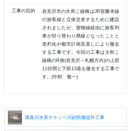
工事の目的
岩見沢市の大和こ線橋はJR室蘭本線
の旅客線と立体交差するために建設
されましたが、貨物線経由に旅客列
車が切り替わり廃線となったことと
老朽化や都市計画見直しにより撤去
する工事です。今回の工事は大和こ
線橋のR側(岩見沢～札幌方向)の上部
11径間と下部13基を撤去する工事で
す。(中村 敬一)
厚真川水系チケッペ川砂防堰堤外工事