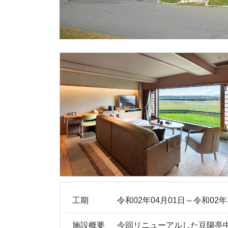
工期
令和02年04月01日～令和02年
施設概要
今回リニューアルした豆陽亭