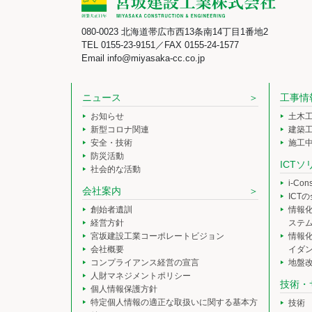
080-0023 北海道帯広市西13条南14丁目1番地2
TEL 0155-23-9151／FAX 0155-24-1577
Email info@miyasaka-cc.co.jp
ニュース
工事情
お知らせ
土木
新型コロナ関連
建築
安全・技術
施工
防災活動
ICT
社会的な活動
i-Co
会社案内
ICT
創始者遺訓
情報
経営方針
ステ
宮坂建設工業コーポレートビジョン
情報
会社概要
イダ
コンプライアンス経営の宣言
地盤
人財マネジメントポリシー
技術・
個人情報保護方針
特定個人情報の適正な取扱いに関する基本方
技術