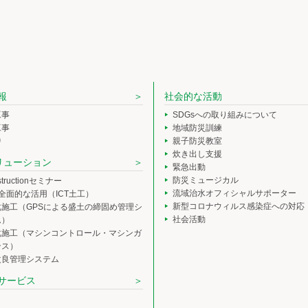
報
社会的な活動
工事
SDGsへの取り組みについて
工事
地域防災訓練
中
親子防災教室
炊き出し支援
ソリューション
緊急出動
防災ミュージカル
nstructionセミナー
流域治水オフィシャルサポーター
の全面的な活用（ICT土工）
新型コロナウィルス感染症への対応
化施工（GPSによる盛土の締固め管理シ
社会活動
ム）
化施工（マシンコントロール・マシンガ
ンス）
改良管理システム
サービス