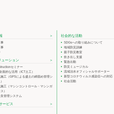
報
社会的な活動
工事
SDGsへの取り組みについて
工事
地域防災訓練
中
親子防災教室
炊き出し支援
ソリューション
緊急出動
防災ミュージカル
nstructionセミナー
流域治水オフィシャルサポーター
の全面的な活用（ICT土工）
新型コロナウィルス感染症への対応
化施工（GPSによる盛土の締固め管理シ
社会活動
ム）
化施工（マシンコントロール・マシンガ
ンス）
改良管理システム
サービス