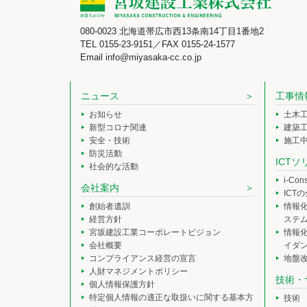
080-0023 北海道帯広市西13条南14丁目1番地2
TEL 0155-23-9151／FAX 0155-24-1577
Email info@miyasaka-cc.co.jp
ニュース
工事情
お知らせ
土木
新型コロナ関連
建築
安全・技術
施工
防災活動
ICT
社会的な活動
i-Co
会社案内
ICT
創始者遺訓
情報
経営方針
ステ
宮坂建設工業コーポレートビジョン
情報
会社概要
イダ
コンプライアンス経営の宣言
地盤
人財マネジメントポリシー
技術・
個人情報保護方針
特定個人情報の適正な取扱いに関する基本方
技術