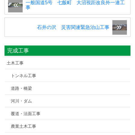
一般国道5号 七飯町 大沼視距改良外一連工
事
石井の沢 災害関連緊急治山工事
完成工事
土木工事
トンネル工事
道路・橋梁
河川・ダム
覆道・法面工事
農業土木工事