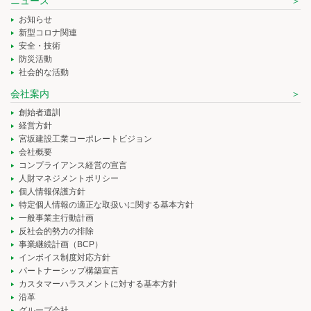
ニュース
お知らせ
新型コロナ関連
安全・技術
防災活動
社会的な活動
会社案内
創始者遺訓
経営方針
宮坂建設工業コーポレートビジョン
会社概要
コンプライアンス経営の宣言
人財マネジメントポリシー
個人情報保護方針
特定個人情報の適正な取扱いに関する基本方針
一般事業主行動計画
反社会的勢力の排除
事業継続計画（BCP）
インボイス制度対応方針
パートナーシップ構築宣言
カスタマーハラスメントに対する基本方針
沿革
グループ会社