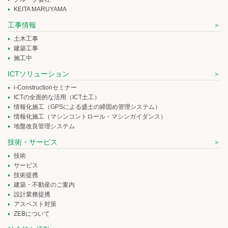
KEITA MARUYAMA
工事情報
土木工事
建築工事
施工中
ICTソリューション
i-Constructionセミナー
ICTの全面的な活用（ICT土工）
情報化施工（GPSによる盛土の締固め管理システム）
情報化施工（マシンコントロール・マシンガイダンス）
地盤改良管理システム
技術・サービス
技術
サービス
技術提携
建築・不動産のご案内
設計業務提携
アスベスト対策
ZEBについて