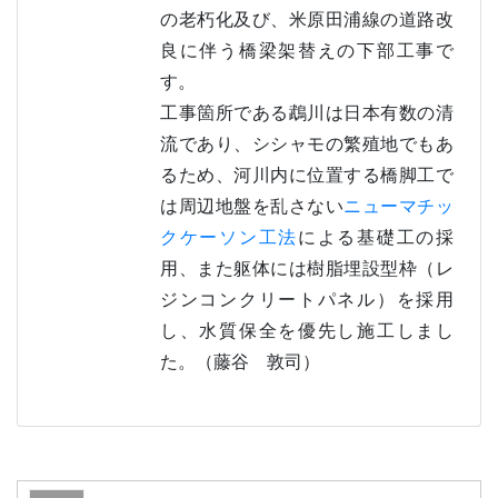
の老朽化及び、米原田浦線の道路改
良に伴う橋梁架替えの下部工事で
す。
工事箇所である鵡川は日本有数の清
流であり、シシャモの繁殖地でもあ
るため、河川内に位置する橋脚工で
は周辺地盤を乱さない
ニューマチッ
クケーソン工法
による基礎工の採
用、また躯体には樹脂埋設型枠（レ
ジンコンクリートパネル）を採用
し、水質保全を優先し施工しまし
た。（藤谷 敦司）