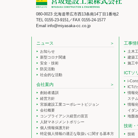
080-0023 北海道帯広市西13条南14丁目1番地2
TEL 0155-23-9151／FAX 0155-24-1577
Email info@miyasaka-cc.co.jp
ニュース
工事情
お知らせ
土木
新型コロナ関連
建築
安全・技術
施工
防災活動
ICT
社会的な活動
i-Co
会社案内
ICT
創始者遺訓
情報
経営方針
ステ
宮坂建設工業コーポレートビジョン
情報
会社概要
イダ
コンプライアンス経営の宣言
地盤
人財マネジメントポリシー
技術・
個人情報保護方針
特定個人情報の適正な取扱いに関する基本方
技術