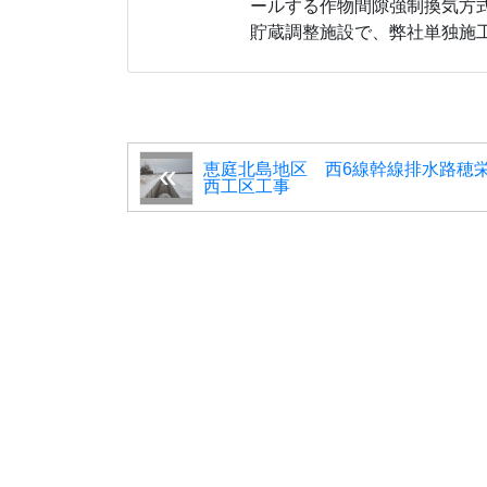
ールする作物間隙強制換気方
貯蔵調整施設で、弊社単独施
恵庭北島地区 西6線幹線排水路穂
西工区工事