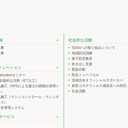
報
社会的な活動
工事
SDGsへの取り組みについて
工事
地域防災訓練
中
親子防災教室
炊き出し支援
ソリューション
緊急出動
防災ミュージカル
nstructionセミナー
流域治水オフィシャルサポーター
の全面的な活用（ICT土工）
新型コロナウィルス感染症への対応
化施工（GPSによる盛土の締固め管理シ
社会活動
ム）
化施工（マシンコントロール・マシンガ
ンス）
改良管理システム
サービス