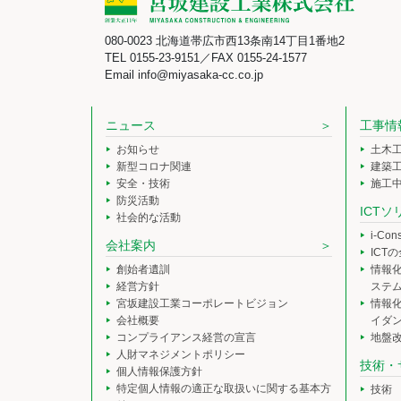
080-0023 北海道帯広市西13条南14丁目1番地2
TEL 0155-23-9151／FAX 0155-24-1577
Email info@miyasaka-cc.co.jp
ニュース
工事情
お知らせ
土木
新型コロナ関連
建築
安全・技術
施工
防災活動
ICT
社会的な活動
i-Co
会社案内
ICT
創始者遺訓
情報
経営方針
ステ
宮坂建設工業コーポレートビジョン
情報
会社概要
イダ
コンプライアンス経営の宣言
地盤
人財マネジメントポリシー
技術・
個人情報保護方針
特定個人情報の適正な取扱いに関する基本方
技術