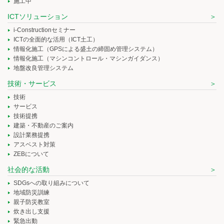
施工中
ICTソリューション
i-Constructionセミナー
ICTの全面的な活用（ICT土工）
情報化施工（GPSによる盛土の締固め管理システム）
情報化施工（マシンコントロール・マシンガイダンス）
地盤改良管理システム
技術・サービス
技術
サービス
技術提携
建築・不動産のご案内
設計業務提携
アスベスト対策
ZEBについて
社会的な活動
SDGsへの取り組みについて
地域防災訓練
親子防災教室
炊き出し支援
緊急出動