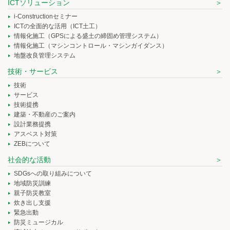
ICTソリューション
i-Constructionセミナー
ICTの全面的な活用（ICT土工）
情報化施工（GPSによる盛土の締固め管理システム）
情報化施工（マシンコントロール・マシンガイダンス）
地盤改良管理システム
技術・サービス
技術
サービス
技術提携
建築・不動産のご案内
設計業務提携
アスベスト対策
ZEBについて
社会的な活動
SDGsへの取り組みについて
地域防災訓練
親子防災教室
炊き出し支援
緊急出動
防災ミュージカル