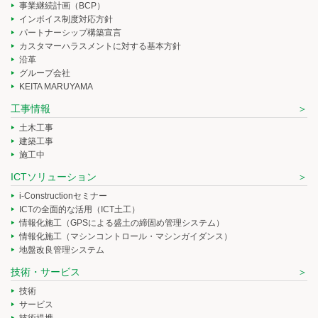
事業継続計画（BCP）
インボイス制度対応方針
パートナーシップ構築宣言
カスタマーハラスメントに対する基本方針
沿革
グループ会社
KEITA MARUYAMA
工事情報
土木工事
建築工事
施工中
ICTソリューション
i-Constructionセミナー
ICTの全面的な活用（ICT土工）
情報化施工（GPSによる盛土の締固め管理システム）
情報化施工（マシンコントロール・マシンガイダンス）
地盤改良管理システム
技術・サービス
技術
サービス
技術提携