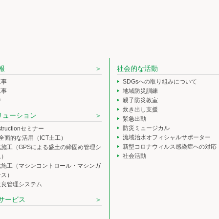
報
社会的な活動
工事
SDGsへの取り組みについて
工事
地域防災訓練
中
親子防災教室
炊き出し支援
ソリューション
緊急出動
防災ミュージカル
nstructionセミナー
流域治水オフィシャルサポーター
の全面的な活用（ICT土工）
新型コロナウィルス感染症への対応
化施工（GPSによる盛土の締固め管理シ
社会活動
ム）
化施工（マシンコントロール・マシンガ
ンス）
改良管理システム
サービス