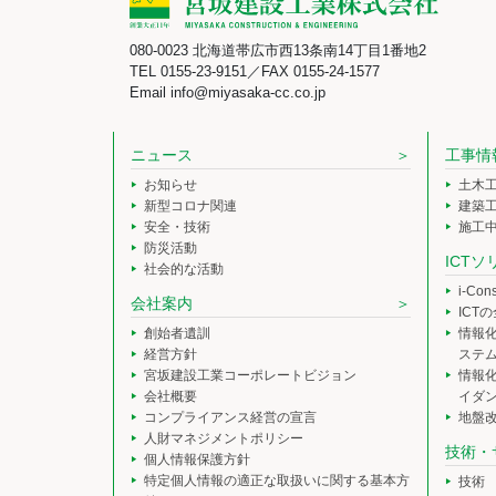
080-0023 北海道帯広市西13条南14丁目1番地2
TEL 0155-23-9151／FAX 0155-24-1577
Email info@miyasaka-cc.co.jp
ニュース
工事情
お知らせ
土木
新型コロナ関連
建築
安全・技術
施工
防災活動
ICT
社会的な活動
i-Co
会社案内
ICT
創始者遺訓
情報
経営方針
ステ
宮坂建設工業コーポレートビジョン
情報
会社概要
イダ
コンプライアンス経営の宣言
地盤
人財マネジメントポリシー
技術・
個人情報保護方針
特定個人情報の適正な取扱いに関する基本方
技術