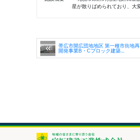
星が散りばめられており、大
帯広市開広団地地区 第一種市街地再
開発事業B・Cブロック建築...