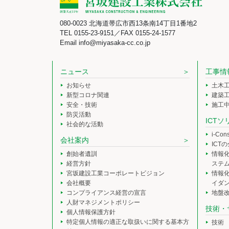
080-0023 北海道帯広市西13条南14丁目1番地2
TEL 0155-23-9151／FAX 0155-24-1577
Email info@miyasaka-cc.co.jp
ニュース
工事情
お知らせ
土木
新型コロナ関連
建築
安全・技術
施工
防災活動
ICT
社会的な活動
i-Co
会社案内
ICT
創始者遺訓
情報
経営方針
ステ
宮坂建設工業コーポレートビジョン
情報
会社概要
イダ
コンプライアンス経営の宣言
地盤
人財マネジメントポリシー
技術・
個人情報保護方針
特定個人情報の適正な取扱いに関する基本方
技術