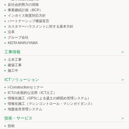
反社会的勢力の排除
事業継続計画（BCP）
インボイス制度対応方針
パートナーシップ構築宣言
カスタマーハラスメントに対する基本方針
沿革
グループ会社
KEITA MARUYAMA
工事情報
土木工事
建築工事
施工中
ICTソリューション
i-Constructionセミナー
ICTの全面的な活用（ICT土工）
情報化施工（GPSによる盛土の締固め管理システム）
情報化施工（マシンコントロール・マシンガイダンス）
地盤改良管理システム
技術・サービス
技術