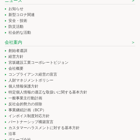
ニュース
お知らせ
新型コロナ関連
安全・技術
防災活動
社会的な活動
会社案内
創始者遺訓
経営方針
宮坂建設工業コーポレートビジョン
会社概要
コンプライアンス経営の宣言
人財マネジメントポリシー
個人情報保護方針
特定個人情報の適正な取扱いに関する基本方針
一般事業主行動計画
反社会的勢力の排除
事業継続計画（BCP）
インボイス制度対応方針
パートナーシップ構築宣言
カスタマーハラスメントに対する基本方針
沿革
グループ会社