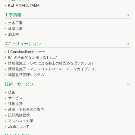
KEITA MARUYAMA
工事情報
土木工事
建築工事
施工中
ICTソリューション
i-Constructionセミナー
ICTの全面的な活用（ICT土工）
情報化施工（GPSによる盛土の締固め管理システム）
情報化施工（マシンコントロール・マシンガイダンス）
地盤改良管理システム
技術・サービス
技術
サービス
技術提携
建築・不動産のご案内
設計業務提携
アスベスト対策
ZEBについて