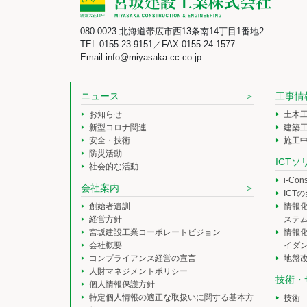
080-0023 北海道帯広市西13条南14丁目1番地2
TEL 0155-23-9151／FAX 0155-24-1577
Email info@miyasaka-cc.co.jp
ニュース
工事情
お知らせ
土木
新型コロナ関連
建築
安全・技術
施工
防災活動
ICT
社会的な活動
i-Co
会社案内
ICT
創始者遺訓
情報
経営方針
ステ
宮坂建設工業コーポレートビジョン
情報
会社概要
イダ
コンプライアンス経営の宣言
地盤
人財マネジメントポリシー
技術・
個人情報保護方針
特定個人情報の適正な取扱いに関する基本方
技術