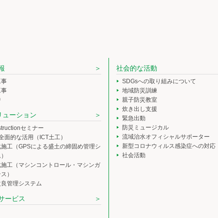
報
社会的な活動
工事
SDGsへの取り組みについて
工事
地域防災訓練
中
親子防災教室
炊き出し支援
ソリューション
緊急出動
防災ミュージカル
nstructionセミナー
流域治水オフィシャルサポーター
の全面的な活用（ICT土工）
新型コロナウィルス感染症への対応
化施工（GPSによる盛土の締固め管理シ
社会活動
ム）
化施工（マシンコントロール・マシンガ
ンス）
改良管理システム
サービス