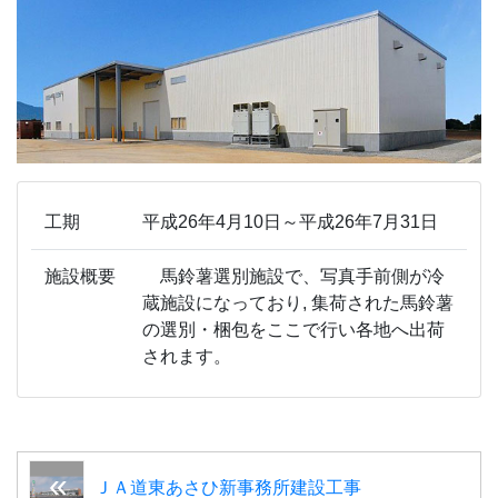
工期
平成26年4月10日～平成26年7月31日
施設概要
馬鈴薯選別施設で、写真手前側が冷
蔵施設になっており, 集荷された馬鈴薯
の選別・梱包をここで行い各地へ出荷
されます。
ＪＡ道東あさひ新事務所建設工事