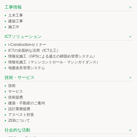
工事情報
土木工事
建築工事
施工中
ICTソリューション
i-Constructionセミナー
ICTの全面的な活用（ICT土工）
情報化施工（GPSによる盛土の締固め管理システム）
情報化施工（マシンコントロール・マシンガイダンス）
地盤改良管理システム
技術・サービス
技術
サービス
技術提携
建築・不動産のご案内
設計業務提携
アスベスト対策
ZEBについて
社会的な活動