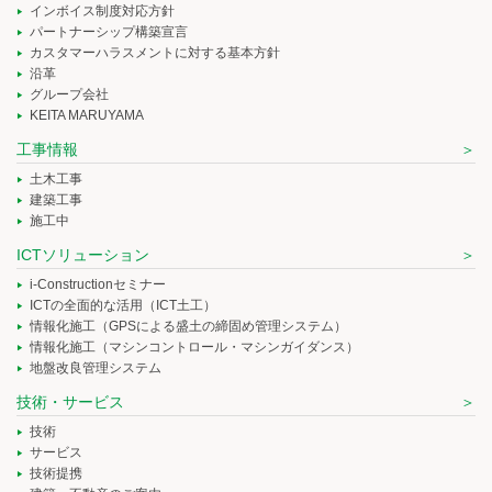
インボイス制度対応方針
パートナーシップ構築宣言
カスタマーハラスメントに対する基本方針
沿革
グループ会社
KEITA MARUYAMA
工事情報
土木工事
建築工事
施工中
ICTソリューション
i-Constructionセミナー
ICTの全面的な活用（ICT土工）
情報化施工（GPSによる盛土の締固め管理システム）
情報化施工（マシンコントロール・マシンガイダンス）
地盤改良管理システム
技術・サービス
技術
サービス
技術提携